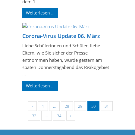
dem 1 ...
Weiterlesen …
Corona-Virus Update 06. März
Liebe Schülerinnen und Schüler, liebe
Eltern, wie Sie sicher der Presse
entnommen haben, wurde gestern am
späten Donnerstagabend das Risikogebiet
...
Weiterlesen …
‹
1
…
28
29
30
31
32
…
34
›