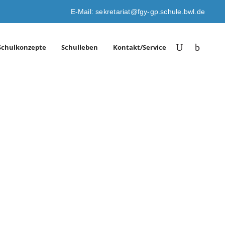
E-Mail: sekretariat@fgy-gp.schule.bwl.de
Schulkonzepte
Schulleben
Kontakt/Service