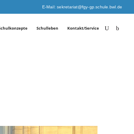
E-Mail: sekretariat@fgy-gp.schule.bwl.de
Schulkonzepte
Schulleben
Kontakt/Service