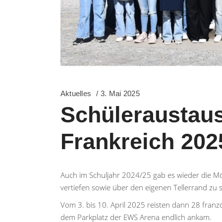
Aktuelles
3. Mai 2025
Schüleraustaus
Frankreich 202
Auch im Schuljahr 2024/25 gab es wieder die Mö
vertiefen sowie über den eigenen Tellerrand zu
Vom 3. bis 10. April 2025 reisten dann 28 fran
dem Parkplatz der EWS Arena endlich ankam.