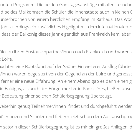
bunten Programm. Die beiden Ganztagesausflüge mit allen Teilneh
 beides Mal konnten die Schüler die Innenstädte auch in kleinen
unterbrochen von einem herzlichen Empfang im Rathaus. Das Woch
m Jahr allerdings ein zusätzliches Highlight mit dem internationalen
dass der Ballkönig dieses Jahr eigentlich aus Frankreich kam, aber 
üler zu ihren Austauschpartner/innen nach Frankreich und waren auf
 Loire.
hten eine Bootsfahrt auf der Saône. Ein weiterer Ausflug führte un
innen waren begeistert von der Gegend an der Loire und genosse
war ferner eine neue Erfahrung. An einem Abend gab es dann einen
in Balbigny, als auch der Bürgermeister in Panissières, hießen uns
er Bedeutung einer solchen Schülerbegegnung überzeugt.
h weiterhin genug Teilnehmer/innen findet und durchgeführt werden
chülerinnen und Schüler und fiebern jetzt schon dem Austauschpr
isatorin dieser Schülerbegegnung ist es mir ein großes Anliegen,