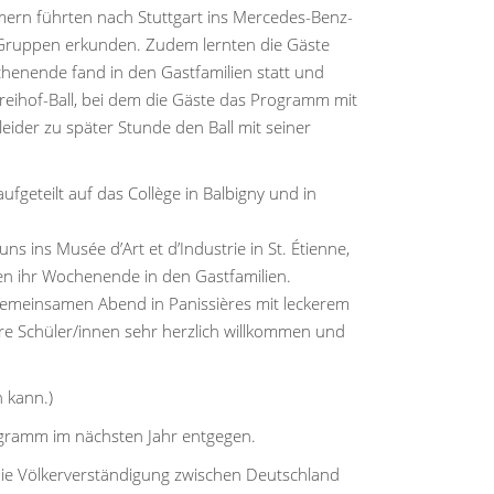
mern führten nach Stuttgart ins Mercedes-Benz-
 Gruppen erkunden. Zudem lernten die Gäste
enende fand in den Gastfamilien statt und
 Freihof-Ball, bei dem die Gäste das Programm mit
leider zu später Stunde den Ball mit seiner
geteilt auf das Collège in Balbigny und in
s ins Musée d’Art et d’Industrie in St. Étienne,
n ihr Wochenende in den Gastfamilien.
 gemeinsamen Abend in Panissières mit leckerem
ere Schüler/innen sehr herzlich willkommen und
 kann.)
ogramm im nächsten Jahr entgegen.
 die Völkerverständigung zwischen Deutschland