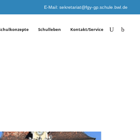
E-Mail: sekretariat@fgy-gp.schule.bwl.de
Schulkonzepte
Schulleben
Kontakt/Service