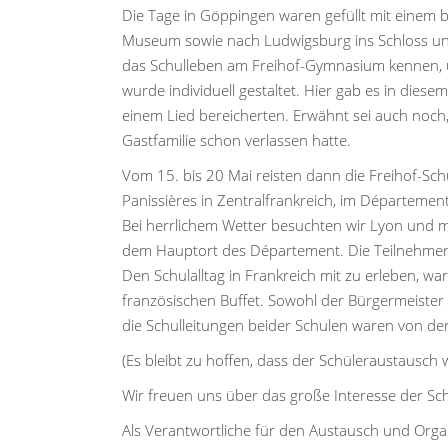
Die Tage in Göppingen waren gefüllt mit einem 
Museum sowie nach Ludwigsburg ins Schloss und
das Schulleben am Freihof-Gymnasium kennen, 
wurde individuell gestaltet. Hier gab es in diese
einem Lied bereicherten. Erwähnt sei auch noch, 
Gastfamilie schon verlassen hatte.
Vom 15. bis 20 Mai reisten dann die Freihof-Sch
Panissières in Zentralfrankreich, im Département
Bei herrlichem Wetter besuchten wir Lyon und mac
dem Hauptort des Département. Die Teilnehmer/
Den Schulalltag in Frankreich mit zu erleben, 
französischen Buffet. Sowohl der Bürgermeister 
die Schulleitungen beider Schulen waren von d
(Es bleibt zu hoffen, dass der Schüleraustausc
Wir freuen uns über das große Interesse der S
Als Verantwortliche für den Austausch und Organ