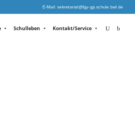
E-Mail: sekretariat@fgy-gp.schule.bwl.de
e
Schulleben
Kontakt/Service
ngen