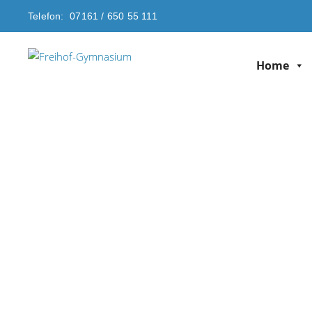
Telefon: 07161 / 650 55 111
Home
Freihof-G