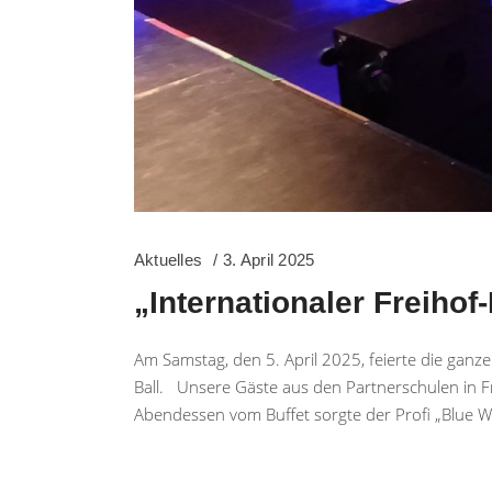
Aktuelles
3. April 2025
„Internationaler Freihof
Am Samstag, den 5. April 2025, feierte die ganz
Ball. Unsere Gäste aus den Partnerschulen in F
Abendessen vom Buffet sorgte der Profi „Blue W