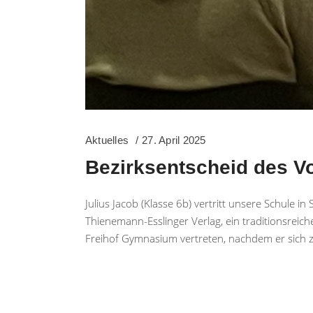
Aktuelles
27. April 2025
Bezirksentscheid des V
Julius Jacob (Klasse 6b) vertritt unsere Schule i
Thienemann-Esslinger Verlag, ein traditionsreic
Freihof Gymnasium vertreten, nachdem er sich zu