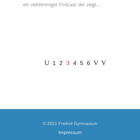
ein vielstimmiger Podcast, der zeigt,
1
2
3
4
5
6
© 2021 Freihof Gymnasium
Impressum