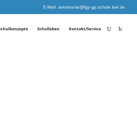
E-Mail: sekretariat@fgy-gp.schule.bwl.de
Schulkonzepte
Schulleben
Kontakt/Service