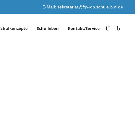
E-Mail: sekretariat@fgy-gp.schule.bwl.de
Schulkonzepte
Schulleben
Kontakt/Service