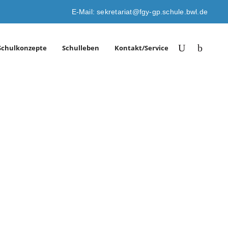
E-Mail: sekretariat@fgy-gp.schule.bwl.de
Schulkonzepte
Schulleben
Kontakt/Service