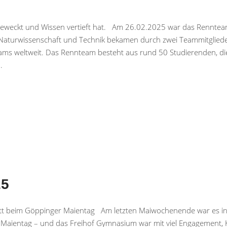
eweckt und Wissen vertieft hat. Am 26.02.2025 war das Rennteam 
Naturwissenschaft und Technik bekamen durch zwei Teammitgliede
ams weltweit. Das Rennteam besteht aus rund 50 Studierenden, die
25
t beim Göppinger Maientag Am letzten Maiwochenende war es in d
n Maientag – und das Freihof Gymnasium war mit viel Engagement, 