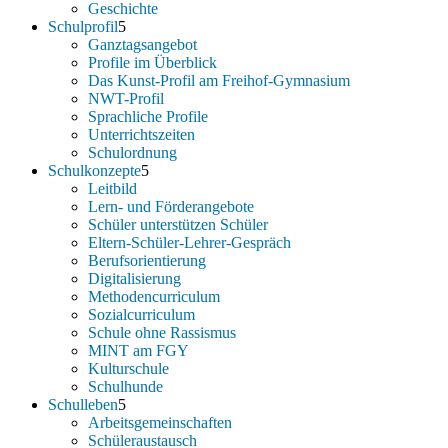
Geschichte
Schulprofil
Ganztagsangebot
Profile im Überblick
Das Kunst-Profil am Freihof-Gymnasium
NWT-Profil
Sprachliche Profile
Unterrichtszeiten
Schulordnung
Schulkonzepte
Leitbild
Lern- und Förderangebote
Schüler unterstützen Schüler
Eltern-Schüler-Lehrer-Gespräch
Berufsorientierung
Digitalisierung
Methodencurriculum
Sozialcurriculum
Schule ohne Rassismus
MINT am FGY
Kulturschule
Schulhunde
Schulleben
Arbeitsgemeinschaften
Schüleraustausch