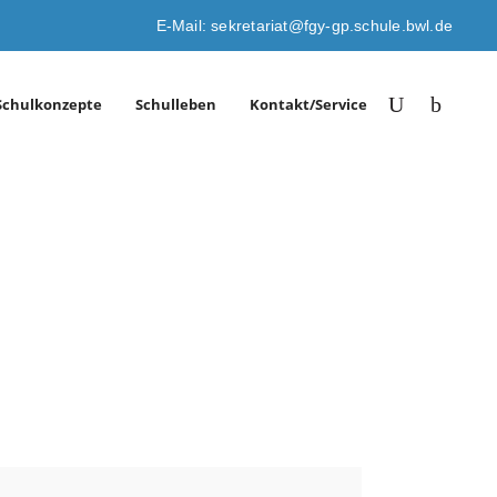
E-Mail: sekretariat@fgy-gp.schule.bwl.de
Schulkonzepte
Schulleben
Kontakt/Service