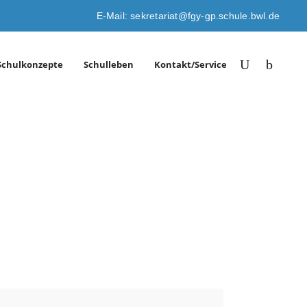
E-Mail: sekretariat@fgy-gp.schule.bwl.de
Schulkonzepte
Schulleben
Kontakt/Service