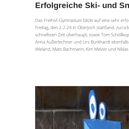
Erfolgreiche Ski- und 
Das Freihof-Gymnasium blickt auf eine sehr erf
Freitag, den 2.2.24 in Oberjoch stattfand, zurüc
schnellsten Zeit überhaupt, sowie Tom Schöllko
Anna Außerlechner und Urs Burkhardt ebenfalls 
Wieland, Mats Bachmann, Kim Melzer und Niklas