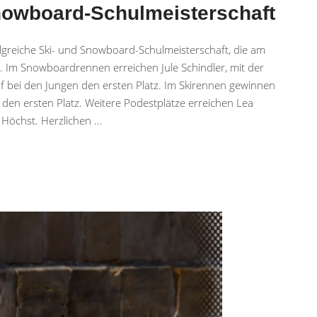
Snowboard-Schulmeisterschaft
olgreiche Ski- und Snowboard-Schulmeisterschaft, die am
k. Im Snowboardrennen erreichen Jule Schindler, mit der
pf bei den Jungen den ersten Platz. Im Skirennen gewinnen
den ersten Platz. Weitere Podestplätze erreichen Lea
 Höchst. Herzlichen