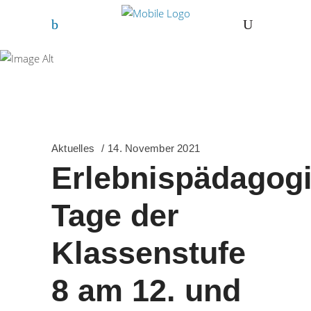
Freihof-
Gymnasium
Göppingen
Aktuelles
14. November 2021
Erlebnispädagog
Tage der
Klassenstufe
8 am 12. und