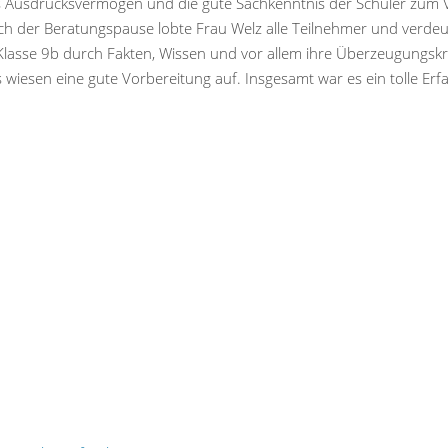
 Ausdrucksvermögen und die gute Sachkenntnis der Schüler zum Vor
ch der Beratungspause lobte Frau Welz alle Teilnehmer und verdeut
ie Klasse 9b durch Fakten, Wissen und vor allem ihre Überzeugungs
esen eine gute Vorbereitung auf. Insgesamt war es ein tolle Erfa