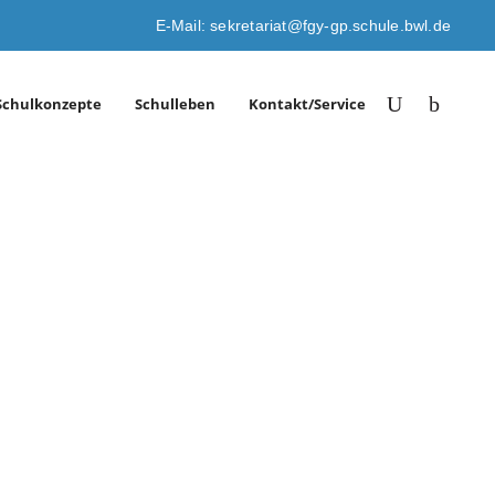
E-Mail: sekretariat@fgy-gp.schule.bwl.de
Schulkonzepte
Schulleben
Kontakt/Service