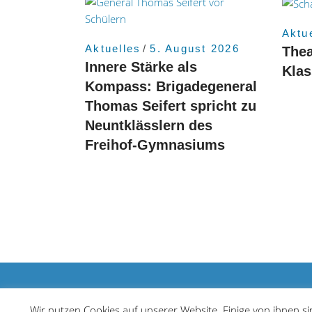
Aktu
Aktuelles
5. August 2026
Thea
Innere Stärke als
Kla
Kompass: Brigadegeneral
Thomas Seifert spricht zu
Neuntklässlern des
Freihof-Gymnasiums
© 2021 Freihof Gymnasium
Wir nutzen Cookies auf unserer Website. Einige von ihnen s