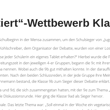
iert“-Wettbewerb Kla
chulbeginn in der Mensa zusammen, um den Schulsieger von „Juge
ohlschreiber, dem Organisator der Debatte, wurden von einer Los
ise jeder Schülerin ein eigenes Tablet erhalten?“ Hierbei wurde die
eitungszeit in den jeweiligen 4-er Gruppen, begann die 9c mit ihr
nennen. Wobei auch die 9b gut mithalten konnte. In der darauffol
enten. Nach den beiden Schlussreden, in der jede Gruppe ihre Mei
nemann bestand, die Klasse 9b zum Sieger dieser Debatte erklärt
 9a und 9d, die sich zusammengetan hatten, mit der 9e zum Thema „
Diskussionsrunde. Hier ging die Klasse 9ad als Sieger hervor.
le. Das letzte Thema war: „Soll einmal in der Woche ein vegetar