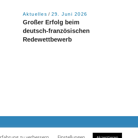
6
Aktuelles
29. Juni 2026
Großer Erfolg beim
deutsch-französischen
Redewettbewerb
rierefreiheit
Datenschutzerklärung
Impressum
 Erfahrung zu verbessern.
Einstellungen
.
Akzeptieren