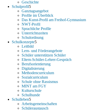
Geschichte
Schulprofil
Ganztagsangebot
Profile im Überblick
Das Kunst-Profil am Freihof-Gymnasium
NWT-Profil
Sprachliche Profile
Unterrichtszeiten
Schulordnung
Schulkonzepte
Leitbild
Lern- und Förderangebote
Schüler unterstützen Schüler
Eltern-Schüler-Lehrer-Gespräch
Berufsorientierung
Digitalisierung
Methodencurriculum
Sozialcurriculum
Schule ohne Rassismus
MINT am FGY
Kulturschule
Schulhunde
Schulleben
Arbeitsgemeinschaften
Schüleraustausch