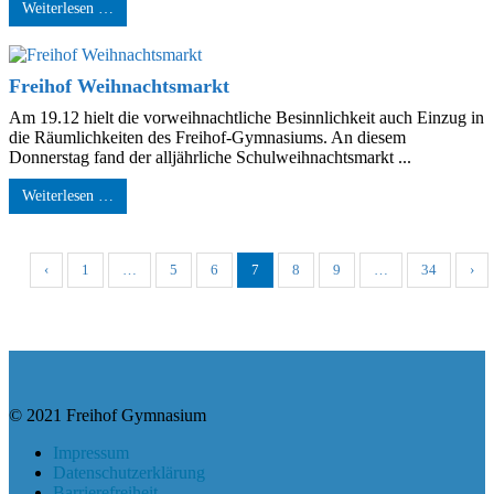
Weiterlesen …
Freihof Weihnachtsmarkt
Am 19.12 hielt die vorweihnachtliche Besinnlichkeit auch Einzug in
die Räumlichkeiten des Freihof-Gymnasiums. An diesem
Donnerstag fand der alljährliche Schulweihnachtsmarkt ...
Weiterlesen …
‹
1
…
5
6
7
8
9
…
34
›
© 2021 Freihof Gymnasium
Impressum
Datenschutzerklärung
Barrierefreiheit